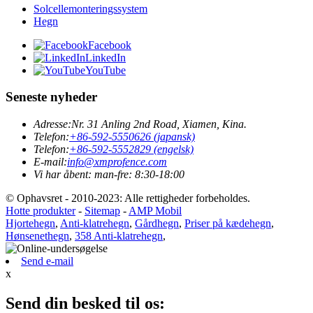
Solcellemonteringssystem
Hegn
Facebook
LinkedIn
YouTube
Seneste nyheder
Adresse:
Nr. 31 Anling 2nd Road, Xiamen, Kina.
Telefon:
+86-592-5550626 (japansk)
Telefon:
+86-592-5552829 (engelsk)
E-mail:
info@xmprofence.com
Vi har åbent: man-fre: 8:30-18:00
© Ophavsret - 2010-2023: Alle rettigheder forbeholdes.
Hotte produkter
-
Sitemap
-
AMP Mobil
Hjortehegn
,
Anti-klatrehegn
,
Gårdhegn
,
Priser på kædehegn
,
Hønsenethegn
,
358 Anti-klatrehegn
,
Send e-mail
x
Send din besked til os: