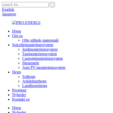
English
Japanese
Hjem
Om os
Ofte stillede spørgsmål
Solcellemonteringssystem
Jordmonteringssystem
Tagmonteringssystem
Carportmonteringssystem
Skruepæle
Agri PV-monteringssystem
Hegn
Solhegn
Arkitekturhegn
Landbrugshegn
Projekter
Nyheder
Kontakt os
Hjem
Nyheder