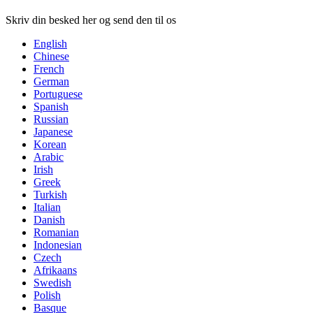
Skriv din besked her og send den til os
English
Chinese
French
German
Portuguese
Spanish
Russian
Japanese
Korean
Arabic
Irish
Greek
Turkish
Italian
Danish
Romanian
Indonesian
Czech
Afrikaans
Swedish
Polish
Basque