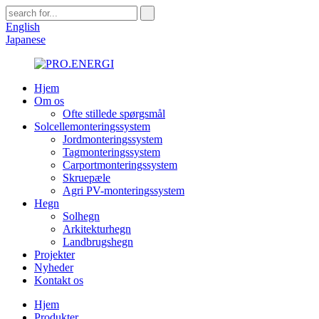
English
Japanese
Hjem
Om os
Ofte stillede spørgsmål
Solcellemonteringssystem
Jordmonteringssystem
Tagmonteringssystem
Carportmonteringssystem
Skruepæle
Agri PV-monteringssystem
Hegn
Solhegn
Arkitekturhegn
Landbrugshegn
Projekter
Nyheder
Kontakt os
Hjem
Produkter