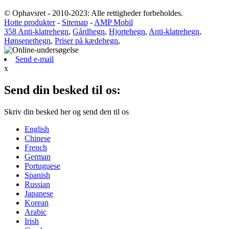
© Ophavsret - 2010-2023: Alle rettigheder forbeholdes.
Hotte produkter
-
Sitemap
-
AMP Mobil
358 Anti-klatrehegn
,
Gårdhegn
,
Hjortehegn
,
Anti-klatrehegn
,
Hønsenethegn
,
Priser på kædehegn
,
Send e-mail
x
Send din besked til os:
Skriv din besked her og send den til os
English
Chinese
French
German
Portuguese
Spanish
Russian
Japanese
Korean
Arabic
Irish