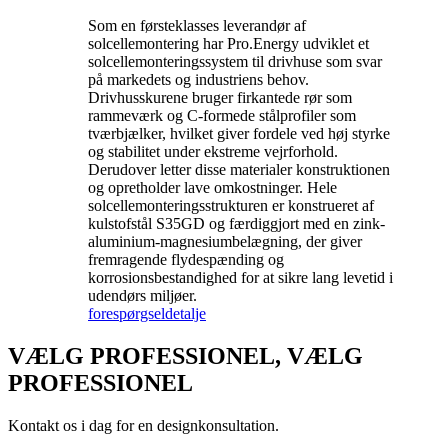
Som en førsteklasses leverandør af
solcellemontering har Pro.Energy udviklet et
solcellemonteringssystem til drivhuse som svar
på markedets og industriens behov.
Drivhusskurene bruger firkantede rør som
rammeværk og C-formede stålprofiler som
tværbjælker, hvilket giver fordele ved høj styrke
og stabilitet under ekstreme vejrforhold.
Derudover letter disse materialer konstruktionen
og opretholder lave omkostninger. Hele
solcellemonteringsstrukturen er konstrueret af
kulstofstål S35GD og færdiggjort med en zink-
aluminium-magnesiumbelægning, der giver
fremragende flydespænding og
korrosionsbestandighed for at sikre lang levetid i
udendørs miljøer.
forespørgsel
detalje
VÆLG PROFESSIONEL, VÆLG
PROFESSIONEL
Kontakt os i dag for en designkonsultation.