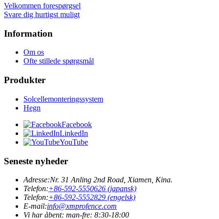
Velkommen forespørgsel
Svare dig hurtigst muligt
Information
Om os
Ofte stillede spørgsmål
Produkter
Solcellemonteringssystem
Hegn
Facebook
LinkedIn
YouTube
Seneste nyheder
Adresse:
Nr. 31 Anling 2nd Road, Xiamen, Kina.
Telefon:
+86-592-5550626 (japansk)
Telefon:
+86-592-5552829 (engelsk)
E-mail:
info@xmprofence.com
Vi har åbent: man-fre: 8:30-18:00