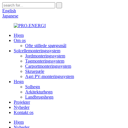
English
Japanese
Hjem
Om os
Ofte stillede spørgsmål
Solcellemonteringssystem
Jordmonteringssystem
Tagmonteringssystem
Carportmonteringssystem
Skruepæle
Agri PV-monteringssystem
Hegn
Solhegn
Arkitekturhegn
Landbrugshegn
Projekter
Nyheder
Kontakt os
Hjem
Nyheder