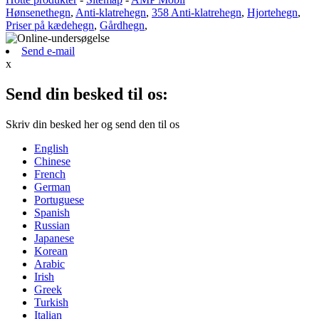
Hønsenethegn
,
Anti-klatrehegn
,
358 Anti-klatrehegn
,
Hjortehegn
,
Priser på kædehegn
,
Gårdhegn
,
Send e-mail
x
Send din besked til os:
Skriv din besked her og send den til os
English
Chinese
French
German
Portuguese
Spanish
Russian
Japanese
Korean
Arabic
Irish
Greek
Turkish
Italian