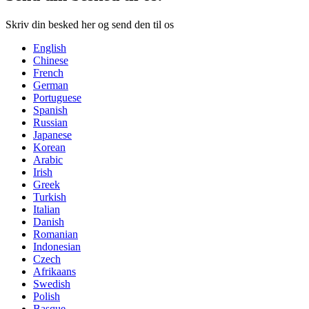
Skriv din besked her og send den til os
English
Chinese
French
German
Portuguese
Spanish
Russian
Japanese
Korean
Arabic
Irish
Greek
Turkish
Italian
Danish
Romanian
Indonesian
Czech
Afrikaans
Swedish
Polish
Basque