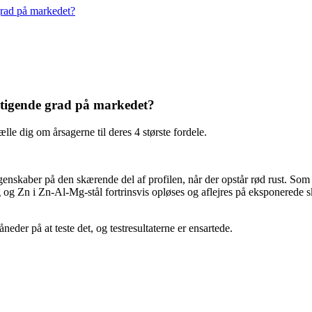
rad på markedet?
tigende grad på markedet?
le dig om årsagerne til deres 4 største fordele.
enskaber på den skærende del af profilen, når der opstår rød rust. Som v
g og Zn i Zn-Al-Mg-stål fortrinsvis opløses og aflejres på eksponerede sk
r på at teste det, og testresultaterne er ensartede.