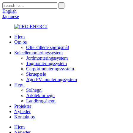
English
Japanese
Hjem
Om os
Ofte stillede spørgsmål
Solcellemonteringssystem
Jordmonteringssystem
Tagmonteringssystem
Carportmonteringssystem
Skruepæle
Agri PV-monteringssystem
Hegn
Solhegn
Arkitekturhegn
Landbrugshegn
Projekter
Nyheder
Kontakt os
Hjem
Nyheder