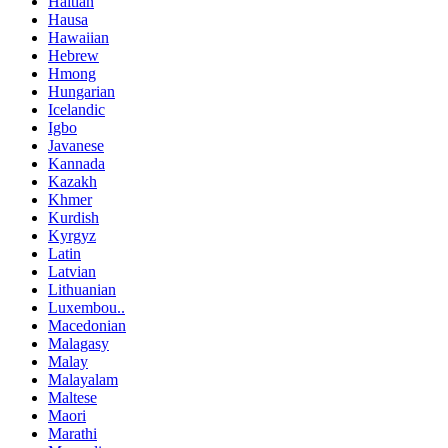
Haitian
Hausa
Hawaiian
Hebrew
Hmong
Hungarian
Icelandic
Igbo
Javanese
Kannada
Kazakh
Khmer
Kurdish
Kyrgyz
Latin
Latvian
Lithuanian
Luxembou..
Macedonian
Malagasy
Malay
Malayalam
Maltese
Maori
Marathi