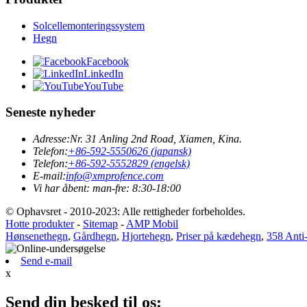
Solcellemonteringssystem
Hegn
Facebook
LinkedIn
YouTube
Seneste nyheder
Adresse:
Nr. 31 Anling 2nd Road, Xiamen, Kina.
Telefon:
+86-592-5550626 (japansk)
Telefon:
+86-592-5552829 (engelsk)
E-mail:
info@xmprofence.com
Vi har åbent: man-fre: 8:30-18:00
© Ophavsret - 2010-2023: Alle rettigheder forbeholdes.
Hotte produkter
-
Sitemap
-
AMP Mobil
Hønsenethegn
,
Gårdhegn
,
Hjortehegn
,
Priser på kædehegn
,
358 Anti
Send e-mail
x
Send din besked til os: