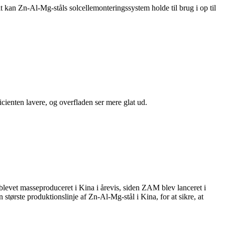
kan Zn-Al-Mg-ståls solcellemonteringssystem holde til brug i op til
cienten lavere, og overfladen ser mere glat ud.
l blevet masseproduceret i Kina i årevis, siden ZAM blev lanceret i
te produktionslinje af Zn-Al-Mg-stål i Kina, for at sikre, at