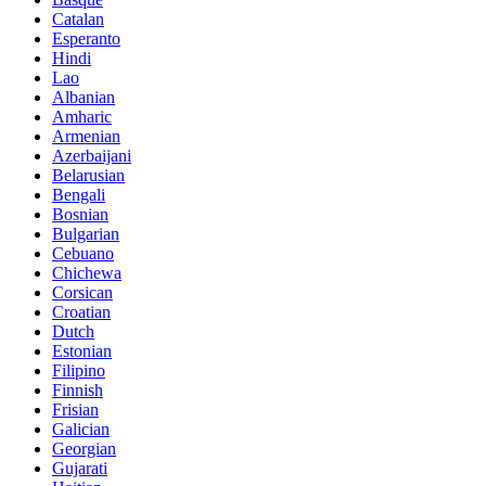
Catalan
Esperanto
Hindi
Lao
Albanian
Amharic
Armenian
Azerbaijani
Belarusian
Bengali
Bosnian
Bulgarian
Cebuano
Chichewa
Corsican
Croatian
Dutch
Estonian
Filipino
Finnish
Frisian
Galician
Georgian
Gujarati