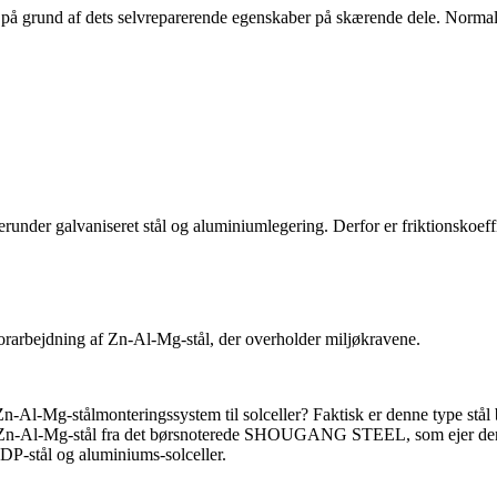
på grund af dets selvreparerende egenskaber på skærende dele. Normalt 
under galvaniseret stål og aluminiumlegering. Derfor er friktionskoeffi
forarbejdning af Zn-Al-Mg-stål, der overholder miljøkravene.
t Zn-Al-Mg-stålmonteringssystem til solceller? Faktisk er denne type stå
-Al-Mg-stål fra det børsnoterede SHOUGANG STEEL, som ejer den størs
DP-stål og aluminiums-solceller.