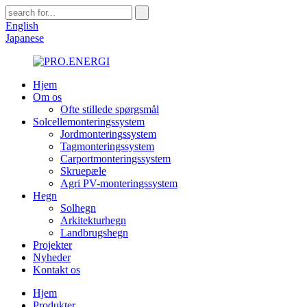
English
Japanese
Hjem
Om os
Ofte stillede spørgsmål
Solcellemonteringssystem
Jordmonteringssystem
Tagmonteringssystem
Carportmonteringssystem
Skruepæle
Agri PV-monteringssystem
Hegn
Solhegn
Arkitekturhegn
Landbrugshegn
Projekter
Nyheder
Kontakt os
Hjem
Produkter