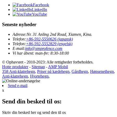
Facebook
LinkedIn
YouTube
Seneste nyheder
Adresse:
Nr. 31 Anling 2nd Road, Xiamen, Kina.
Telefon:
+86-592-5550626 (japansk)
Telefon:
+86-592-5552829 (engelsk)
E-mail:
info@xmprofence.com
Vi har åbent: man-fre: 8:30-18:00
© Ophavsret - 2010-2023: Alle rettigheder forbeholdes.
Hotte produkter
-
Sitemap
-
AMP Mobil
358 Anti-klatrehegn
,
Priser på kædehegn
,
Gårdhegn
,
Hønsenethegn
,
Anti-klatrehegn
,
Hjortehegn
,
Send e-mail
x
Send din besked til os:
Skriv din besked her og send den til os