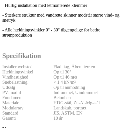
- Hurtig installation med letmonterede klemmer
- Stærkere struktur med vandrette skinner modstår større vind- og
snetryk
- Alle hældningsvinkler 0° - 30° tilgængelige for bedre
strømproduktion
Specifikation
Installer websted
Fladt tag, Åbent terræn
Hældningsvinkel
Op til 30°
Vindhastighed
Op til 46 m/s
Snebelastning
< 1,4 kN/m²
Udsalg
Op til anmodning
PV-modul
Indrammet, Uindrammet
Fundament
Betonbase
Materiale
HDG-stål, Zn-Al-Mg-stål
Modularray
Landskab, portræt
Standard
JIS, ASTM, EN
Garanti
10 år