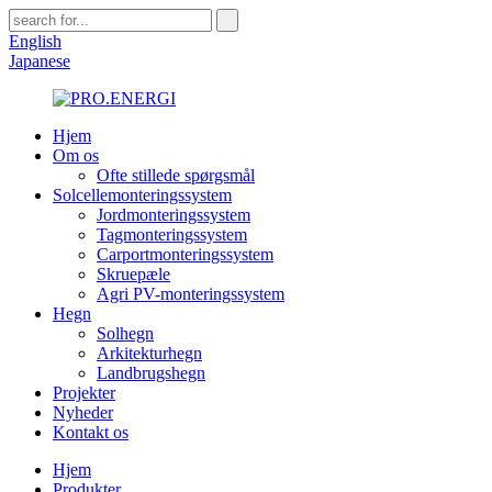
English
Japanese
Hjem
Om os
Ofte stillede spørgsmål
Solcellemonteringssystem
Jordmonteringssystem
Tagmonteringssystem
Carportmonteringssystem
Skruepæle
Agri PV-monteringssystem
Hegn
Solhegn
Arkitekturhegn
Landbrugshegn
Projekter
Nyheder
Kontakt os
Hjem
Produkter