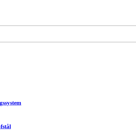
ngssystem
fstål