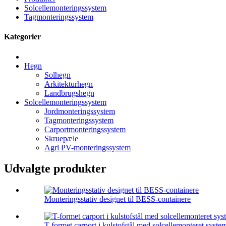
Solcellemonteringssystem
Tagmonteringssystem
Kategorier
Hegn
Solhegn
Arkitekturhegn
Landbrugshegn
Solcellemonteringssystem
Jordmonteringssystem
Tagmonteringssystem
Carportmonteringssystem
Skruepæle
Agri PV-monteringssystem
Udvalgte produkter
Monteringsstativ designet til BESS-containere
T-formet carport i kulstofstål med solcellemonteret syste