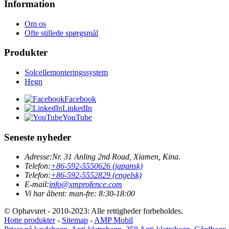
Information
Om os
Ofte stillede spørgsmål
Produkter
Solcellemonteringssystem
Hegn
Facebook
LinkedIn
YouTube
Seneste nyheder
Adresse:
Nr. 31 Anling 2nd Road, Xiamen, Kina.
Telefon:
+86-592-5550626 (japansk)
Telefon:
+86-592-5552829 (engelsk)
E-mail:
info@xmprofence.com
Vi har åbent: man-fre: 8:30-18:00
© Ophavsret - 2010-2023: Alle rettigheder forbeholdes.
Hotte produkter
-
Sitemap
-
AMP Mobil