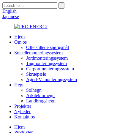
English
Japanese
Hjem
Om os
Ofte stillede spørgsmål
Solcellemonteringssystem
Jordmonteringssystem
Tagmonteringssystem
Carportmonteringssystem
Skruepæle
Agri PV-monteringssystem
Hegn
Solhegn
Arkitekturhegn
Landbrugshegn
Projekter
Nyheder
Kontakt os
Hjem
Produkter