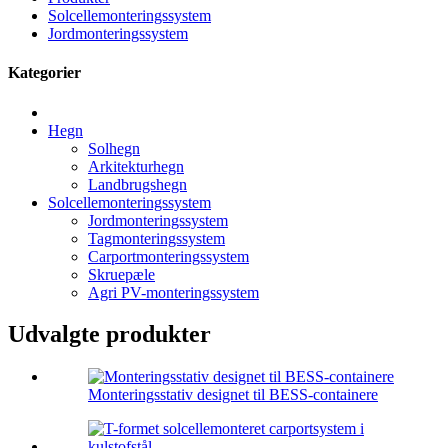
Solcellemonteringssystem
Jordmonteringssystem
Kategorier
Hegn
Solhegn
Arkitekturhegn
Landbrugshegn
Solcellemonteringssystem
Jordmonteringssystem
Tagmonteringssystem
Carportmonteringssystem
Skruepæle
Agri PV-monteringssystem
Udvalgte produkter
Monteringsstativ designet til BESS-containere