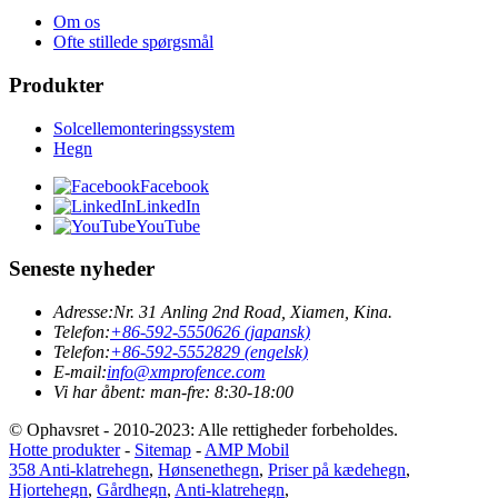
Om os
Ofte stillede spørgsmål
Produkter
Solcellemonteringssystem
Hegn
Facebook
LinkedIn
YouTube
Seneste nyheder
Adresse:
Nr. 31 Anling 2nd Road, Xiamen, Kina.
Telefon:
+86-592-5550626 (japansk)
Telefon:
+86-592-5552829 (engelsk)
E-mail:
info@xmprofence.com
Vi har åbent: man-fre: 8:30-18:00
© Ophavsret - 2010-2023: Alle rettigheder forbeholdes.
Hotte produkter
-
Sitemap
-
AMP Mobil
358 Anti-klatrehegn
,
Hønsenethegn
,
Priser på kædehegn
,
Hjortehegn
,
Gårdhegn
,
Anti-klatrehegn
,