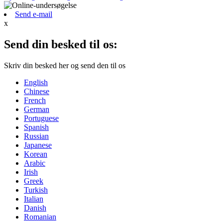
Send e-mail
x
Send din besked til os:
Skriv din besked her og send den til os
English
Chinese
French
German
Portuguese
Spanish
Russian
Japanese
Korean
Arabic
Irish
Greek
Turkish
Italian
Danish
Romanian