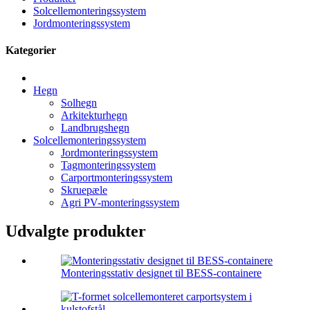
Solcellemonteringssystem
Jordmonteringssystem
Kategorier
Hegn
Solhegn
Arkitekturhegn
Landbrugshegn
Solcellemonteringssystem
Jordmonteringssystem
Tagmonteringssystem
Carportmonteringssystem
Skruepæle
Agri PV-monteringssystem
Udvalgte produkter
Monteringsstativ designet til BESS-containere