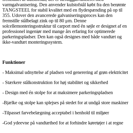
varmgalvanisering. Den anvender kulstofstål købt fra den berømte
TANGSTEEL for stabil kvalitet med en flydespænding på op til
355. Udover den avancerede galvaniseringsproces kan den
fremstille stålbelagt zink op til 80 μm. Denne
solcellemonteringsstruktur til carport med én søjle er designet af en
professionel ingeniør med mange års erfaring for optimerede
parkeringspladser. Den kan også designes med både vandtæt og
ikke-vandtæt monteringssystem.
Funktioner
- Maksimal udnyttelse af pladsen ved generering af grøn elektricitet
- Stærkere stålkonstruktion for høj stabilitet og sikkerhed
- Design med én stolpe for at maksimere parkeringspladsen
-Bjælke og stolpe kan splejses på stedet for at undgå store maskiner
-Tilpasset farvebelægning acceptabel i henhold til miljøer
-God ydeevne på vandtæthed for at forhindre køretøjer i at regne