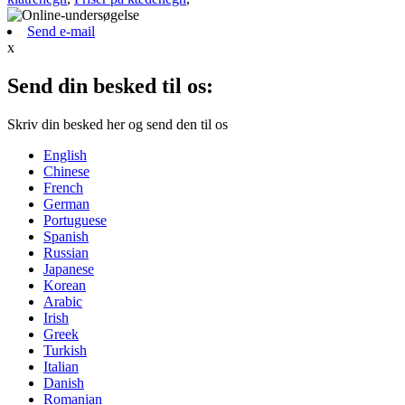
Send e-mail
x
Send din besked til os:
Skriv din besked her og send den til os
English
Chinese
French
German
Portuguese
Spanish
Russian
Japanese
Korean
Arabic
Irish
Greek
Turkish
Italian
Danish
Romanian