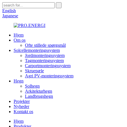
English
Japanese
Hjem
Om os
Ofte stillede spørgsmål
Solcellemonteringssystem
Jordmonteringssystem
Tagmonteringssystem
Carportmonteringssystem
Skruepæle
Agri PV-monteringssystem
Hegn
Solhegn
Arkitekturhegn
Landbrugshegn
Projekter
Nyheder
Kontakt os
Hjem
Produkter