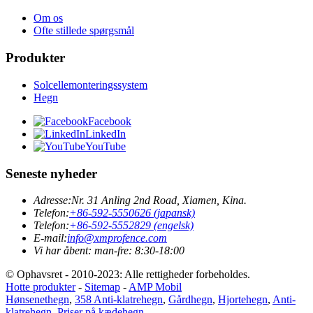
Om os
Ofte stillede spørgsmål
Produkter
Solcellemonteringssystem
Hegn
Facebook
LinkedIn
YouTube
Seneste nyheder
Adresse:
Nr. 31 Anling 2nd Road, Xiamen, Kina.
Telefon:
+86-592-5550626 (japansk)
Telefon:
+86-592-5552829 (engelsk)
E-mail:
info@xmprofence.com
Vi har åbent: man-fre: 8:30-18:00
© Ophavsret - 2010-2023: Alle rettigheder forbeholdes.
Hotte produkter
-
Sitemap
-
AMP Mobil
Hønsenethegn
,
358 Anti-klatrehegn
,
Gårdhegn
,
Hjortehegn
,
Anti-
klatrehegn
,
Priser på kædehegn
,