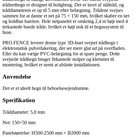
trådnethegn er designet til boligbrug. Det er lavet af ståltråd, og
tråddiameteren er op til 5 mm efter belægning. Trådene svejses
sammen for at danne et net på 75 × 150 mm, hvilket skaber en tæt
og holdbar barriere. Hele netpanelet er omkring 2,4 m højt med 4
trekantede buede tråde, hvilket er højt nok til et hegnssystem til
huse.
PRO.FENCE leverer denne type 3D-buet svejset trådhegn i
elektrostatisk pulverlakering, der ser mere glat ud på overfladen.
Eller du kan vælge PVC-belægning for at spare penge. Dette
svejsede trådhegn bruger firkantede stolper og klemmer til
montering, hvilket er nemt at afslutte installationen.
Anvendelse
Det er et ideelt hegn til beboelsesejendomme.
Specifikation
Tråddiameter: 5,0 mm
Net: 150×50 mm
Panelstørrelse: H500-2500 mm × B2000 mm