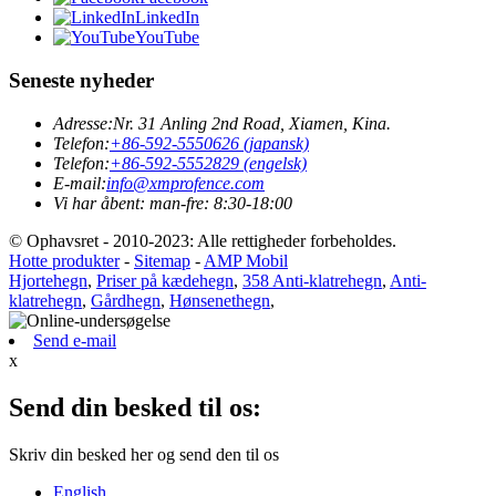
LinkedIn
YouTube
Seneste nyheder
Adresse:
Nr. 31 Anling 2nd Road, Xiamen, Kina.
Telefon:
+86-592-5550626 (japansk)
Telefon:
+86-592-5552829 (engelsk)
E-mail:
info@xmprofence.com
Vi har åbent: man-fre: 8:30-18:00
© Ophavsret - 2010-2023: Alle rettigheder forbeholdes.
Hotte produkter
-
Sitemap
-
AMP Mobil
Hjortehegn
,
Priser på kædehegn
,
358 Anti-klatrehegn
,
Anti-
klatrehegn
,
Gårdhegn
,
Hønsenethegn
,
Send e-mail
x
Send din besked til os:
Skriv din besked her og send den til os
English