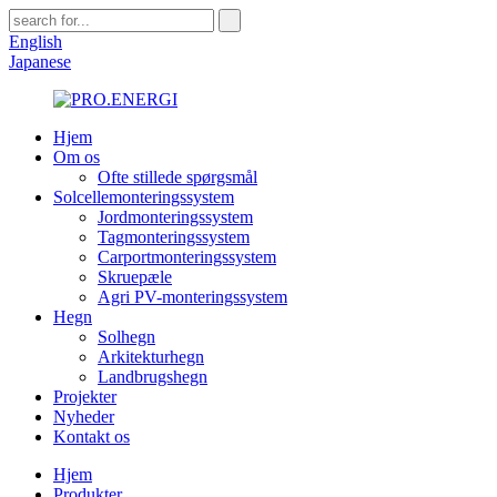
English
Japanese
Hjem
Om os
Ofte stillede spørgsmål
Solcellemonteringssystem
Jordmonteringssystem
Tagmonteringssystem
Carportmonteringssystem
Skruepæle
Agri PV-monteringssystem
Hegn
Solhegn
Arkitekturhegn
Landbrugshegn
Projekter
Nyheder
Kontakt os
Hjem
Produkter