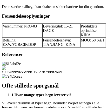
Dette stærke stålhegn kan skabe en sikker barriere for din ejendom.
Forsendelsesoplysninger
Varenummer: PRO-03
Leveringstid: 15-21
Produktets
DAGE
oprindelse:
KINA
Betaling:
Forsendelseshavn:
MOQ: 50 SÆT
EXW/FOB/CIF/DDP
TIANJIANG, KINA
Referencer
Ofte stillede spørgsmål
1.
Hvor mange typer hegn leverer vi?
Vi leverer dusinvis af typer hegn, herunder svejset nethegn i alle
former, trådhegn, perforeret pladehegn osv. Specialfremstillede hegn