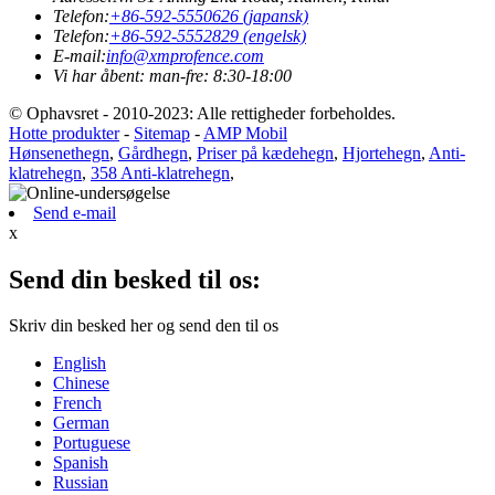
Telefon:
+86-592-5550626 (japansk)
Telefon:
+86-592-5552829 (engelsk)
E-mail:
info@xmprofence.com
Vi har åbent: man-fre: 8:30-18:00
© Ophavsret - 2010-2023: Alle rettigheder forbeholdes.
Hotte produkter
-
Sitemap
-
AMP Mobil
Hønsenethegn
,
Gårdhegn
,
Priser på kædehegn
,
Hjortehegn
,
Anti-
klatrehegn
,
358 Anti-klatrehegn
,
Send e-mail
x
Send din besked til os:
Skriv din besked her og send den til os
English
Chinese
French
German
Portuguese
Spanish
Russian