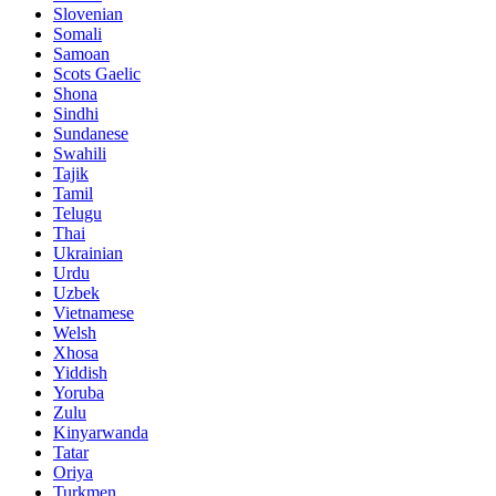
Slovenian
Somali
Samoan
Scots Gaelic
Shona
Sindhi
Sundanese
Swahili
Tajik
Tamil
Telugu
Thai
Ukrainian
Urdu
Uzbek
Vietnamese
Welsh
Xhosa
Yiddish
Yoruba
Zulu
Kinyarwanda
Tatar
Oriya
Turkmen