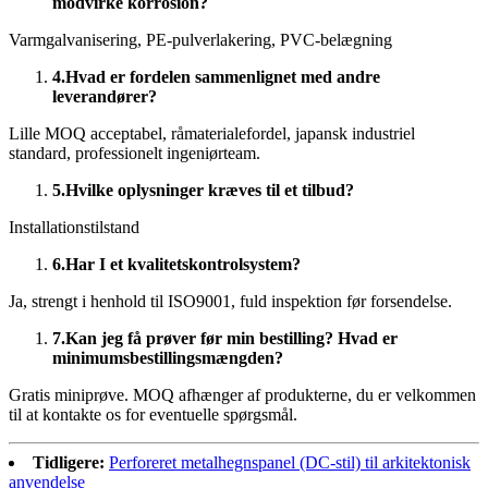
modvirke korrosion?
Varmgalvanisering, PE-pulverlakering, PVC-belægning
4.
Hvad er fordelen sammenlignet med andre
leverandører?
Lille MOQ acceptabel, råmaterialefordel, japansk industriel
standard, professionelt ingeniørteam.
5.
Hvilke oplysninger kræves til et tilbud?
Installationstilstand
6.
Har I et kvalitetskontrolsystem?
Ja, strengt i henhold til ISO9001, fuld inspektion før forsendelse.
7.
Kan jeg få prøver før min bestilling? Hvad er
minimumsbestillingsmængden?
Gratis miniprøve. MOQ afhænger af produkterne, du er velkommen
til at kontakte os for eventuelle spørgsmål.
Tidligere:
Perforeret metalhegnspanel (DC-stil) til arkitektonisk
anvendelse