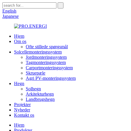
English
Japanese
Hjem
Om os
Ofte stillede spørgsmål
Solcellemonteringssystem
Jordmonteringssystem
Tagmonteringssystem
Carportmonteringssystem
Skruepæle
Agri PV-monteringssystem
Hegn
Solhegn
Arkitekturhegn
Landbrugshegn
Projekter
Nyheder
Kontakt os
Hjem
Produkter