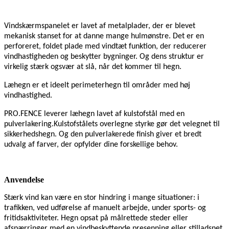
Vindskærmspanelet er lavet af metalplader, der er blevet
mekanisk stanset for at danne mange hulmønstre. Det er en
perforeret, foldet plade med vindtæt funktion, der reducerer
vindhastigheden og beskytter bygninger. Og dens struktur er
virkelig stærk og
svær at slå, når det kommer til hegn.
Læhegn er et ideelt perimeterhegn til områder med høj
vindhastighed.
PRO.FENCE leverer læhegn lavet af kulstofstål med en
pulverlakering.
Kulstofstålets overlegne styrke gør det velegnet til
sikkerhedshegn. Og den pulverlakerede finish giver et bredt
udvalg af farver, der opfylder dine forskellige behov.
Anvendelse
Stærk vind kan være en stor hindring i mange situationer: i
trafikken, ved udførelse af manuelt arbejde, under sports- og
fritidsaktiviteter. Hegn opsat på målrettede steder eller
afspærringer med en vindbeskyttende presenning eller stilladsnet